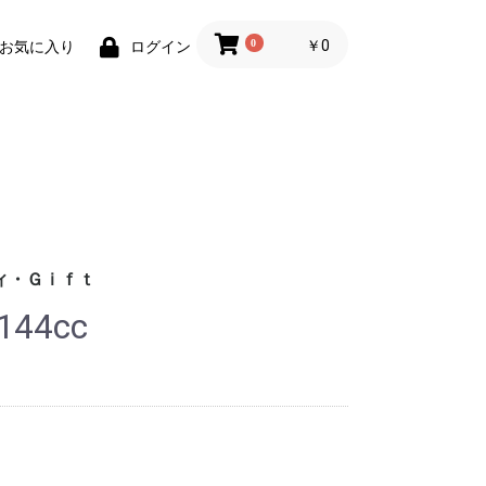
0
￥0
お気に入り
ログイン
ィ・Ｇｉｆｔ
44cc
財布)
小物
ィグッズ
ョン小物