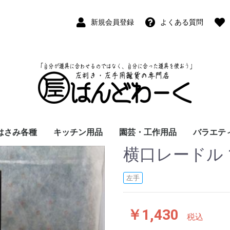
新規会員登録
よくある質問
はさみ各種
キッチン用品
園芸・工作用品
バラエテ
横口レードル 1
ペン
ープペン
パス
(切出刀)
学習はさみ
事務はさみ
和裁・洋裁はさみ
美容はさみ
その他・専門はさみ
洋・和包丁
横手・後手急須
レードル
調理用具
テーブル小物
草取鎌
園芸はさみ
メジャー・曲尺
カッター
工作用具・その他
Wallet(
時計
デジタル
バラエテ
ファッシ
京扇子
書籍
左手
￥1,430
税込