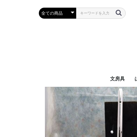
文房具
万年筆・筆
ボールペン
鉛筆・シャ
定規・コン
彫刻刀・小刀
事務用品