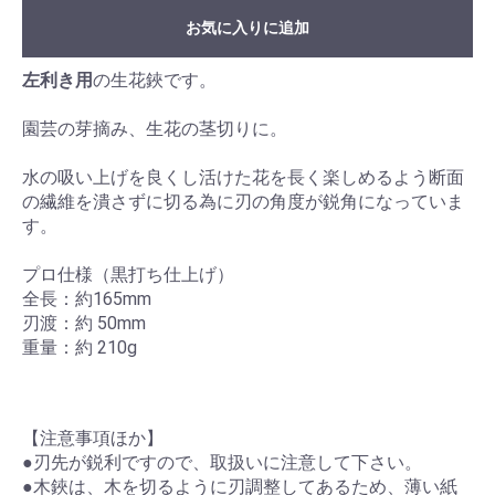
お気に入りに追加
左利き用
の生花鋏です。
園芸の芽摘み、生花の茎切りに。
水の吸い上げを良くし活けた花を長く楽しめるよう断面
の繊維を潰さずに切る為に刃の角度が鋭角になっていま
す。
プロ仕様（黒打ち仕上げ）
全長：約165mm
刃渡：約 50mm
重量：約 210g
【注意事項ほか】
●刃先が鋭利ですので、取扱いに注意して下さい。
●木鋏は、木を切るように刃調整してあるため、薄い紙