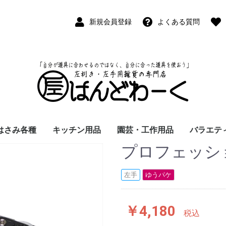
新規会員登録
よくある質問
はさみ各種
キッチン用品
園芸・工作用品
バラエテ
プロフェッシ
ペン
ープペン
パス
(切出刀)
学習はさみ
事務はさみ
和裁・洋裁はさみ
美容はさみ
その他・専門はさみ
洋・和包丁
横手・後手急須
レードル
調理用具
テーブル小物
草取鎌
園芸はさみ
メジャー・曲尺
カッター
工作用具・その他
Wallet(
時計
デジタル
バラエテ
ファッシ
京扇子
書籍
左手
ゆうパケ
￥4,180
税込