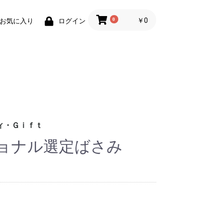
0
￥0
お気に入り
ログイン
ィ・Ｇｉｆｔ
ョナル選定ばさみ
財布)
小物
ィグッズ
ョン小物