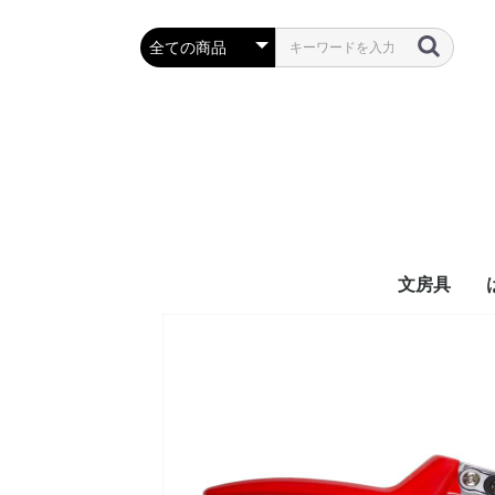
文房具
万年筆・筆
ボールペン
鉛筆・シャ
定規・コン
彫刻刀・小刀
事務用品