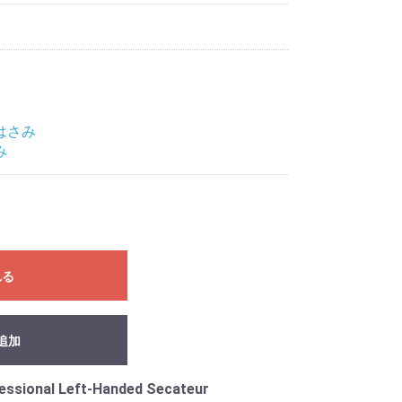
はさみ
み
れる
追加
essional Left-Handed Secateur