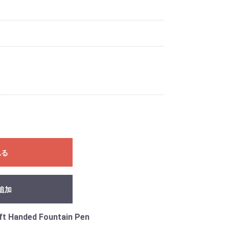
れる
追加
t Handed Fountain Pen