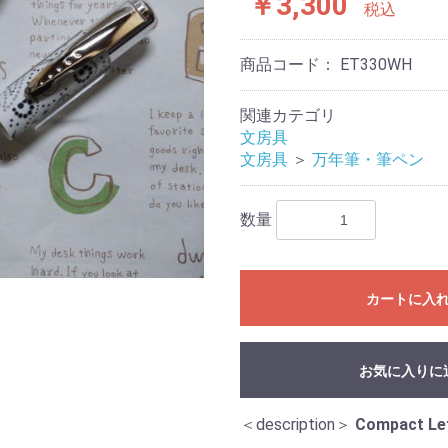
￥3,300
税込
商品コード：
ET330WH
関連カテゴリ
文房具
文房具
＞
万年筆・筆ペン
数量
カートに入
お気に入りに
＜description＞
Compact Lef