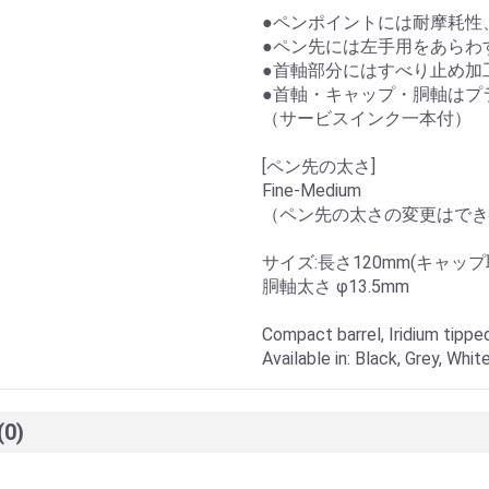
●ペンポイントには耐摩耗性
●ペン先には左手用をあらわ
●首軸部分にはすべり止め加
●首軸・キャップ・胴軸はプ
（サービスインク一本付）
[ペン先の太さ]
Fine-Medium
（ペン先の太さの変更はでき
サイズ:長さ120mm(キャップ
胴軸太さ φ13.5mm
Compact barrel, Iridium tipped
Available in: Black, Grey, White
(0)