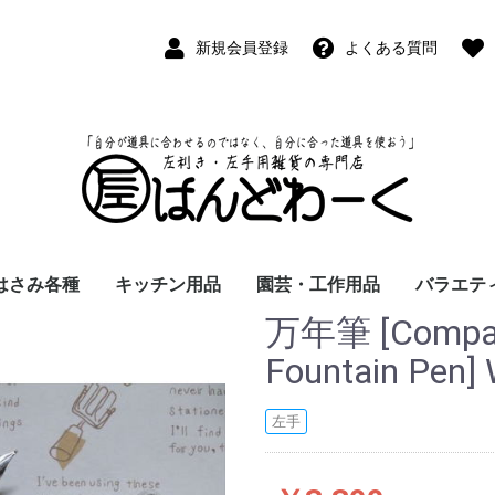
新規会員登録
よくある質問
はさみ各種
キッチン用品
園芸・工作用品
バラエテ
万年筆 [Compac
ペン
ープペン
パス
(切出刀)
学習はさみ
事務はさみ
和裁・洋裁はさみ
美容はさみ
その他・専門はさみ
洋・和包丁
横手・後手急須
レードル
調理用具
テーブル小物
草取鎌
園芸はさみ
メジャー・曲尺
カッター
工作用具・その他
Wallet(
時計
デジタル
バラエテ
ファッシ
京扇子
書籍
Fountain Pen] 
左手