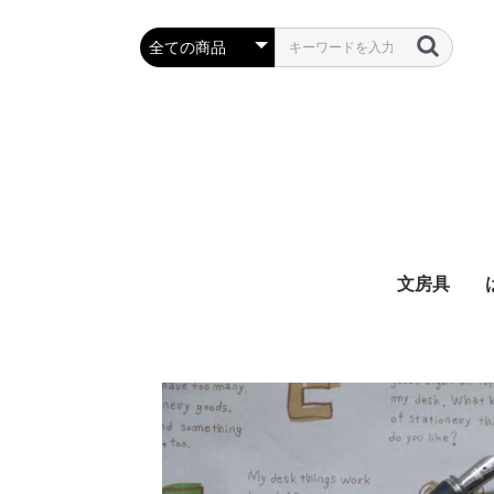
文房具
万年筆・筆
ボールペン
鉛筆・シャ
定規・コン
彫刻刀・小刀
事務用品