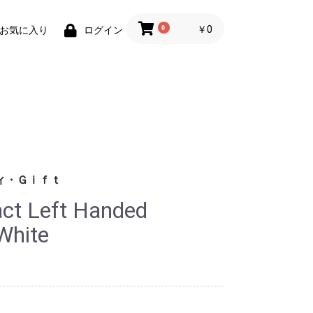
0
￥0
お気に入り
ログイン
ィ・Ｇｉｆｔ
t Left Handed
財布)
小物
ィグッズ
ョン小物
White