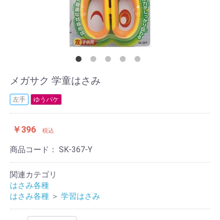
メガサク 学童はさみ
左手
ゆうパケ
￥396
税込
商品コード：
SK-367-Y
関連カテゴリ
はさみ各種
はさみ各種
＞
学習はさみ