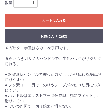
数量
カートに入れる
お気に入りに追加
メガサク 学童はさみ
左手用
です。
食らいつき刃＆メガハンドルで、牛乳パックがサクサク
切れる。
● 対称形状ハンドルで握った力がしっかり伝わる厚紙が
切りやすい。
● フッ素コート刃で、のりやテープがべたべた刃につき
にくい。
● ハンドルはエラストマー２色成型。指にフィットし、
滑りにくい。
● 食いつき刃で、切り始めが滑らない。