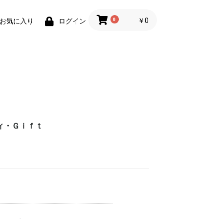
0
￥0
お気に入り
ログイン
ィ・Ｇｉｆｔ
財布)
小物
ィグッズ
ョン小物