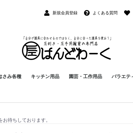
新規会員登録
よくある質問
はさみ各種
キッチン用品
園芸・工作用品
バラエテ
ペン
ープペン
パス
(切出刀)
学習はさみ
事務はさみ
和裁・洋裁はさみ
美容はさみ
その他・専門はさみ
洋・和包丁
横手・後手急須
レードル
調理用具
テーブル小物
草取鎌
園芸はさみ
メジャー・曲尺
カッター
工作用具・その他
Wallet(
時計
デジタル
バラエテ
ファッシ
京扇子
書籍
をお待ちしております。