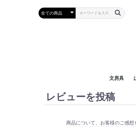
文房具
レビューを投稿
万年筆・筆
ボールペン
鉛筆・シャ
定規・コン
彫刻刀・小刀
事務用品
商品について、お客様のご感想