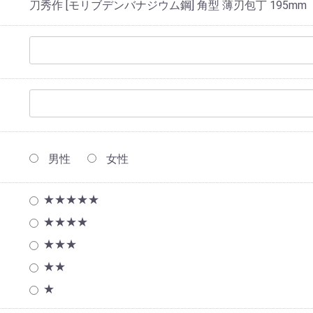
刀秀作 [モリブデンバナジウム鋼] 角型 薄刃包丁 195mm
男性
女性
★★★★★
★★★★
★★★
★★
★