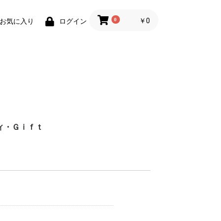
0
￥0
お気に入り
ログイン
ィ・Ｇｉｆｔ
財布)
小物
ィグッズ
ョン小物