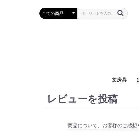
文房具
レビューを投稿
万年筆・筆
ボールペン
鉛筆・シャ
定規・コン
彫刻刀・小刀
事務用品
商品について、お客様のご感想