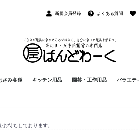
新規会員登録
よくある質問
はさみ各種
キッチン用品
園芸・工作用品
バラエテ
ペン
ープペン
パス
(切出刀)
学習はさみ
事務はさみ
和裁・洋裁はさみ
美容はさみ
その他・専門はさみ
洋・和包丁
横手・後手急須
レードル
調理用具
テーブル小物
草取鎌
園芸はさみ
メジャー・曲尺
カッター
工作用具・その他
Wallet(
時計
デジタル
バラエテ
ファッシ
京扇子
書籍
をお待ちしております。