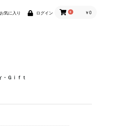
0
￥0
お気に入り
ログイン
ィ・Ｇｉｆｔ
財布)
小物
ィグッズ
ョン小物