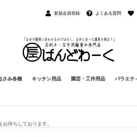
新規会員登録
よくある質問
はさみ各種
キッチン用品
園芸・工作用品
バラエテ
ペン
ープペン
パス
(切出刀)
学習はさみ
事務はさみ
和裁・洋裁はさみ
美容はさみ
その他・専門はさみ
洋・和包丁
横手・後手急須
レードル
調理用具
テーブル小物
草取鎌
園芸はさみ
メジャー・曲尺
カッター
工作用具・その他
Wallet(
時計
デジタル
バラエテ
ファッシ
京扇子
書籍
をお待ちしております。