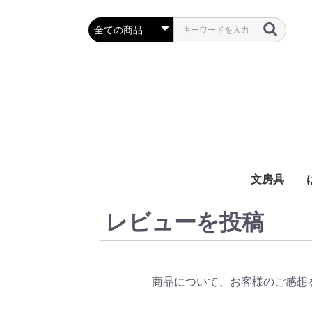
文房具
レビューを投稿
万年筆・筆
ボールペン
鉛筆・シャ
定規・コン
彫刻刀・小刀
事務用品
商品について、お客様のご感想