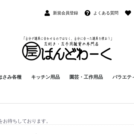
新規会員登録
よくある質問
はさみ各種
キッチン用品
園芸・工作用品
バラエテ
ペン
ープペン
パス
(切出刀)
学習はさみ
事務はさみ
和裁・洋裁はさみ
美容はさみ
その他・専門はさみ
洋・和包丁
横手・後手急須
レードル
調理用具
テーブル小物
草取鎌
園芸はさみ
メジャー・曲尺
カッター
工作用具・その他
Wallet(
時計
デジタル
バラエテ
ファッシ
京扇子
書籍
をお待ちしております。