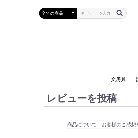
文房具
レビューを投稿
万年筆・筆
ボールペン
鉛筆・シャ
定規・コン
彫刻刀・小刀
事務用品
商品について、お客様のご感想