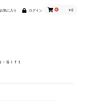
0
￥0
お気に入り
ログイン
ィ・Ｇｉｆｔ
財布)
小物
ィグッズ
ョン小物