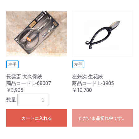
左手
左手
長雲斎 大久保鋏
左兼次 生花鋏
商品コード L-68007
商品コード L-3905
￥3,905
￥10,780
数量
カートに入れる
ただいま品切れ中です。