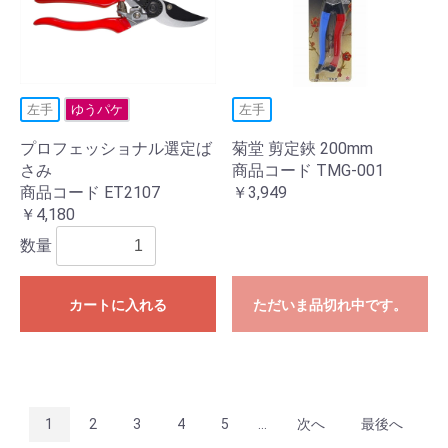
左手
ゆうパケ
左手
プロフェッショナル選定ば
菊堂 剪定鋏 200mm
さみ
商品コード TMG-001
商品コード ET2107
￥3,949
￥4,180
数量
カートに入れる
ただいま品切れ中です。
1
2
3
4
5
...
次へ
最後へ